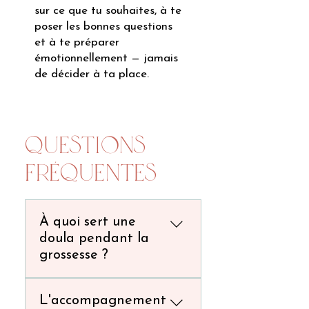
sur ce que tu souhaites, à te
poser les bonnes questions
et à te préparer
émotionnellement — jamais
de décider à ta place.
Questions
fréquentes
À quoi sert une
doula pendant la
grossesse ?
À t'offrir une présence
L'accompagnement
régulière et rassurante :