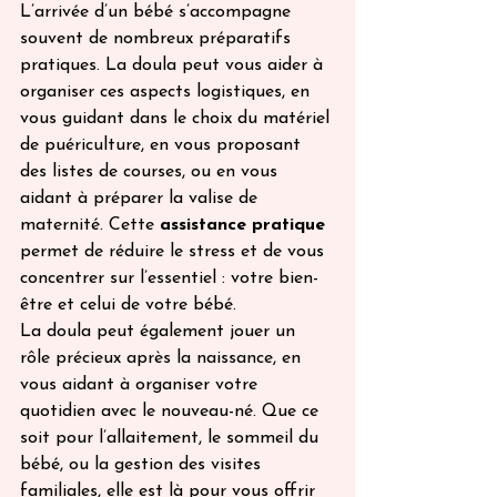
L’arrivée d’un bébé s’accompagne 
souvent de nombreux préparatifs 
pratiques. La doula peut vous aider à 
organiser ces aspects logistiques, en 
vous guidant dans le choix du matériel 
de puériculture, en vous proposant 
des listes de courses, ou en vous 
aidant à préparer la valise de 
maternité. Cette 
assistance pratique
permet de réduire le stress et de vous 
concentrer sur l’essentiel : votre bien-
être et celui de votre bébé.
La doula peut également jouer un 
rôle précieux après la naissance, en 
vous aidant à organiser votre 
quotidien avec le nouveau-né. Que ce 
soit pour l’allaitement, le sommeil du 
bébé, ou la gestion des visites 
familiales, elle est là pour vous offrir 