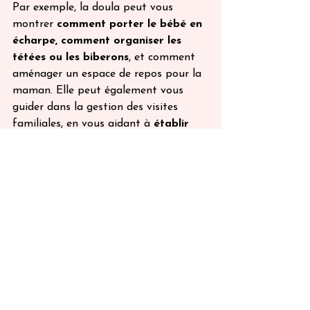
Par exemple, la doula peut vous 
montrer 
comment porter le bébé en 
écharpe, comment organiser les 
tétées ou les biberons
, et comment 
aménager un espace de repos pour la 
maman. Elle peut également vous 
guider dans la gestion des visites 
familiales, en vous aidant à
 établir 
des limites et à préserver votre 
intimité
. Ce soutien pratique est 
essentiel pour vous permettre de vous 
concentrer sur votre nouveau rôle de 
parent, en toute sérénité. 
Alors, doula or not 
doula ?
Opter pour un accompagnement de 