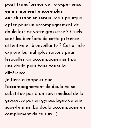
peut transformer cette expérience 
en un moment encore plus 
enrichissant et serein
. Mais pourquoi 
opter pour un accompagnement de 
doula lors de votre grossesse ? Quels 
sont les bienfaits de cette présence 
attentive et bienveillante ? Cet article 
explore les multiples raisons pour 
lesquelles un accompagnement par 
une doula peut faire toute la 
différence.
Je tiens à rappeler que 
l'accompagnement de doula ne se 
substitue pas à un suivi médical de la 
grossesse par un gynécologue ou une 
sage-femme. La doula accompagne en 
complément de ce suivi :) 