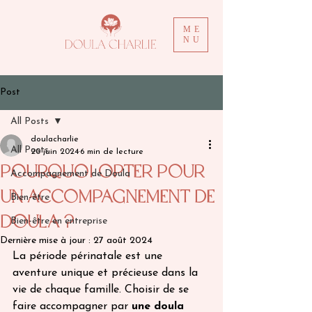
ME
NU
Post
All Posts
doulacharlie
All Posts
20 juin 2024
6 min de lecture
Pourquoi Opter pour
Accompagnement de Doula
un Accompagnement de
Bien-être
Doula ?
Bien-être en entreprise
Dernière mise à jour :
27 août 2024
La période périnatale est une 
aventure unique et précieuse dans la 
vie de chaque famille. Choisir de se 
faire accompagner par
 une doula 