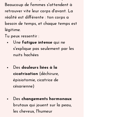
Beaucoup de femmes s'attendent à 
retrouver vite leur corps d'avant. La 
réalité est différente : ton corps a 
besoin de temps, et chaque temps est 
légitime.
Tu peux ressentir :
Une 
fatigue intense
 qui ne 
s'explique pas seulement par les 
nuits hachées
Des 
douleurs liées à la 
cicatrisation
 (déchirure, 
épisiotomie, cicatrice de 
césarienne)
Des 
changements hormonaux
brutaux qui jouent sur la peau, 
les cheveux, l'humeur