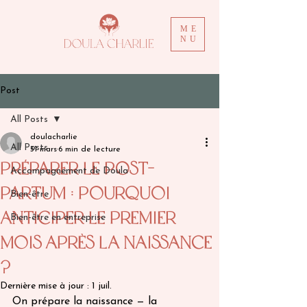
ME
NU
Post
All Posts
doulacharlie
All Posts
31 mars
6 min de lecture
Préparer le post-
Accompagnement de Doula
partum : pourquoi
Bien-être
anticiper le premier
Bien-être en entreprise
mois après la naissance
?
Dernière mise à jour :
1 juil.
On prépare la naissance — la 