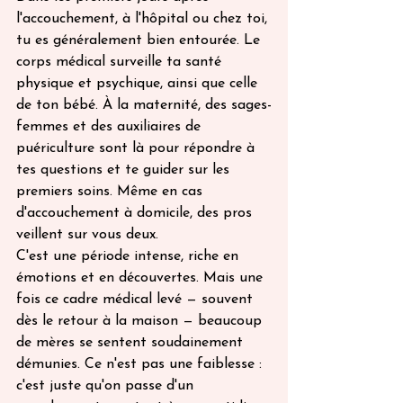
l'accouchement, à l'hôpital ou chez toi, 
tu es généralement bien entourée. Le 
corps médical surveille ta santé 
physique et psychique, ainsi que celle 
de ton bébé. À la maternité, des sages-
femmes et des auxiliaires de 
puériculture sont là pour répondre à 
tes questions et te guider sur les 
premiers soins. Même en cas 
d'accouchement à domicile, des pros 
veillent sur vous deux.
C'est une période intense, riche en 
émotions et en découvertes. Mais une 
fois ce cadre médical levé — souvent 
dès le retour à la maison — beaucoup 
de mères se sentent soudainement 
démunies. Ce n'est pas une faiblesse : 
c'est juste qu'on passe d'un 