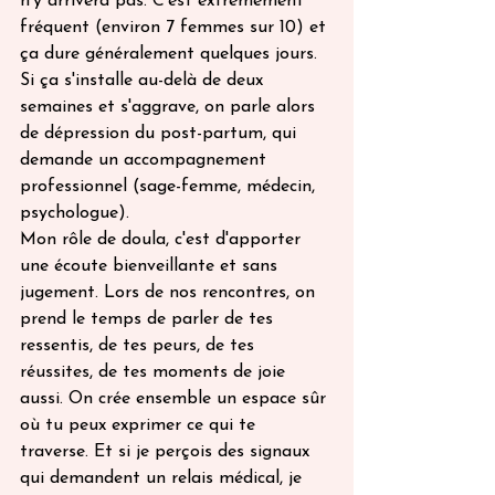
n'y arrivera pas. C'est extrêmement 
fréquent (environ 7 femmes sur 10) et 
ça dure généralement quelques jours. 
Si ça s'installe au-delà de deux 
semaines et s'aggrave, on parle alors 
de dépression du post-partum, qui 
demande un accompagnement 
professionnel (sage-femme, médecin, 
psychologue).
Mon rôle de doula, c'est d'apporter 
une écoute bienveillante et sans 
jugement. Lors de nos rencontres, on 
prend le temps de parler de tes 
ressentis, de tes peurs, de tes 
réussites, de tes moments de joie 
aussi. On crée ensemble un espace sûr 
où tu peux exprimer ce qui te 
traverse. Et si je perçois des signaux 
qui demandent un relais médical, je 