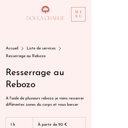
ME
NU
Accueil
Liste de services
Resserrage au Rebozo
Resserrage au
Rebozo
A l'aide de plusieurs rebozo je viens resserrer
différentes zones du corps et vous bercer
À
partir
1 h
1
À partir de 90 €
de