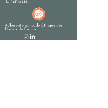
de l'AFMAN
Adhérente au
Code Éthique
des
Doulas de France
Je reste informé.e des actualités
E-mail
*
Je m'abonne
Je souhaite m'abonner à ta liste de 
diffusion.