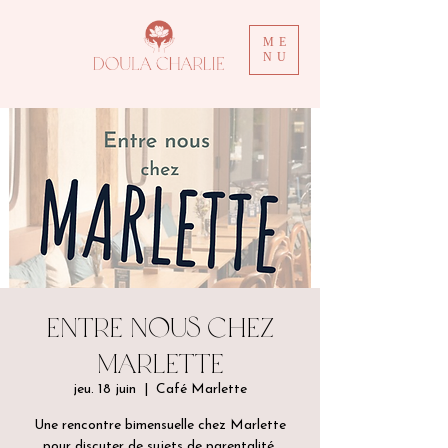
ME
NU
Entre nous chez
Marlette
jeu. 18 juin
  |  
Café Marlette
Une rencontre bimensuelle chez Marlette
pour discuter de sujets de parentalité.